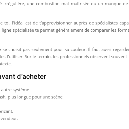
é irrégulière, une combustion mal maîtrisée ou un manque de co
e toi, l’idéal est de t’approvisionner auprès de spécialistes cap
gne spécialisée te permet généralement de comparer les formats, 
 se choisit pas seulement pour sa couleur. Il faut aussi regarder
s l’utiliser. Sur le terrain, les professionnels observent souven
texte.
 avant d’acheter
u autre système.
lash, plus longue pour une scène.
bricant.
u vendeur.