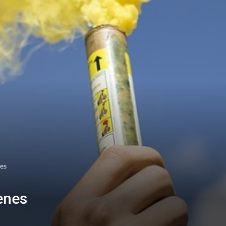
nes
ènes