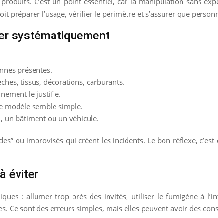
produits. C’est un point essentiel, car la manipulation sans ex
it préparer l’usage, vérifier le périmètre et s’assurer que person
ter systématiquement
onnes présentes.
ches, tissus, décorations, carburants.
nement le justifie.
 le modèle semble simple.
, un bâtiment ou un véhicule.
des” ou improvisés qui créent les incidents. Le bon réflexe, c’es
à éviter
s : allumer trop près des invités, utiliser le fumigène à l’inté
nes. Ce sont des erreurs simples, mais elles peuvent avoir des co