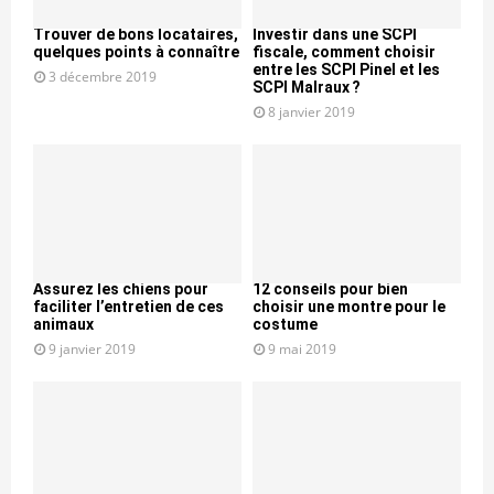
Trouver de bons locataires,
Investir dans une SCPI
quelques points à connaître
fiscale, comment choisir
entre les SCPI Pinel et les
3 décembre 2019
SCPI Malraux ?
8 janvier 2019
Assurez les chiens pour
12 conseils pour bien
faciliter l’entretien de ces
choisir une montre pour le
animaux
costume
9 janvier 2019
9 mai 2019