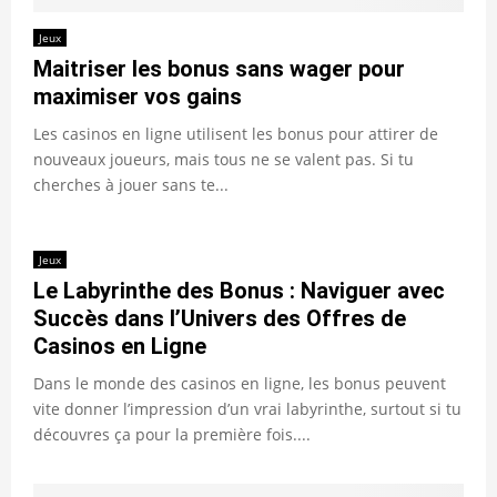
Jeux
Maitriser les bonus sans wager pour
maximiser vos gains
Les casinos en ligne utilisent les bonus pour attirer de
nouveaux joueurs, mais tous ne se valent pas. Si tu
cherches à jouer sans te...
Jeux
Le Labyrinthe des Bonus : Naviguer avec
Succès dans l’Univers des Offres de
Casinos en Ligne
Dans le monde des casinos en ligne, les bonus peuvent
vite donner l’impression d’un vrai labyrinthe, surtout si tu
découvres ça pour la première fois....