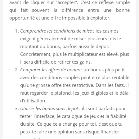
avant de cliquer sur “accepter”. C’est ce réflexe simple
qui fait souvent la différence entre une bonne
opportunité et une offre impossible à exploiter.
Comprendre les conditions de mise :
les casinos
exigent généralement de miser plusieurs fois le
montant du bonus, parfois aussi le dépôt.
Concrètement, plus le multiplicateur est élevé, plus
il sera difficile de retirer tes gains.
Comparer les offres de bonus :
un bonus plus petit
avec des conditions souples peut être plus rentable
qu’une grosse offre très restrictive. Dans les faits, il
faut regarder le plafond, les jeux éligibles et le délai
d’utilisation.
Utiliser les bonus sans dépôt :
ils sont parfaits pour
tester l’interface, le catalogue de jeux et la fiabilité
du site. Ce que cela change pour toi, c’est que tu
peux te faire une opinion sans risque financier