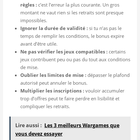
règles :
c’est l’erreur la plus courante. Un gros
montant ne vaut rien si les retraits sont presque
impossibles.
Ignorer la durée de validité :
si tu n’as pas le
temps de remplir les conditions, le bonus expire
avant d’être utile.
Ne pas vérifier les jeux compatibles :
certains
jeux contribuent peu ou pas du tout aux conditions
de mise.
Oublier les limites de mise :
dépasser le plafond
autorisé peut annuler le bonus.
Multiplier les inscriptions :
vouloir accumuler
trop d’offres peut te faire perdre en lisibilité et
compliquer les retraits.
Lire aussi :
Les 3 meilleurs Wargames que
vous devez essayer