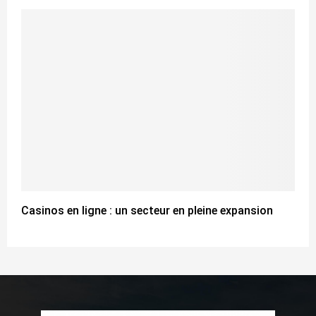
Casinos en ligne : un secteur en pleine expansion