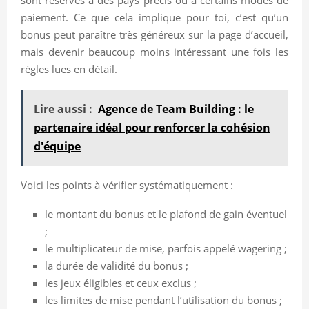
paiement. Ce que cela implique pour toi, c’est qu’un
bonus peut paraître très généreux sur la page d’accueil,
mais devenir beaucoup moins intéressant une fois les
règles lues en détail.
Lire aussi :
Agence de Team Building : le
partenaire idéal pour renforcer la cohésion
d'équipe
Voici les points à vérifier systématiquement :
le montant du bonus et le plafond de gain éventuel
;
le multiplicateur de mise, parfois appelé wagering ;
la durée de validité du bonus ;
les jeux éligibles et ceux exclus ;
les limites de mise pendant l’utilisation du bonus ;