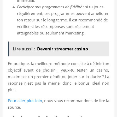
immédiat.
Participer aux programmes de fidélité :
si tu joues
régulièrement, ces programmes peuvent améliorer
ton retour sur le long terme. Il est recommandé de
vérifier si les récompenses sont réellement
atteignables ou seulement marketing.
Lire aussi :
Devenir streamer casino
En pratique, la meilleure méthode consiste à définir ton
objectif avant de choisir : veux-tu tester un casino,
maximiser un premier dépôt ou jouer sur la durée ? La
réponse n’est pas la même, donc le bonus idéal non
plus.
Pour aller plus loin
, nous vous recommandons de lire la
source.