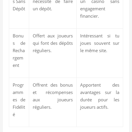
s Sans
nécessité de faire
un casino sans
Dépôt
un dépôt.
engagement
financier.
Bonu
Offert aux joueurs
Intéressant si tu
s de
qui font des dépôts
joues souvent sur
Recha
réguliers.
le même site.
rgem
ent
Progr
Offrent des bonus
Apportent des
amm
et récompenses
avantages sur la
es de
aux joueurs
durée pour les
Fidélit
réguliers.
joueurs actifs.
é