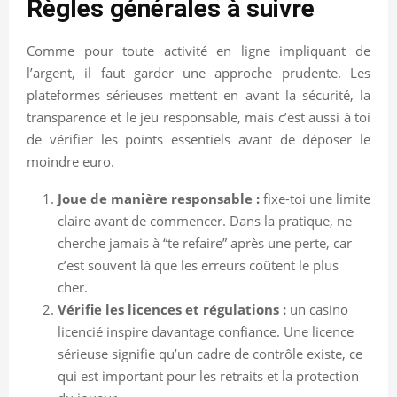
Règles générales à suivre
Comme pour toute activité en ligne impliquant de
l’argent, il faut garder une approche prudente. Les
plateformes sérieuses mettent en avant la sécurité, la
transparence et le jeu responsable, mais c’est aussi à toi
de vérifier les points essentiels avant de déposer le
moindre euro.
Joue de manière responsable :
fixe-toi une limite
claire avant de commencer. Dans la pratique, ne
cherche jamais à “te refaire” après une perte, car
c’est souvent là que les erreurs coûtent le plus
cher.
Vérifie les licences et régulations :
un casino
licencié inspire davantage confiance. Une licence
sérieuse signifie qu’un cadre de contrôle existe, ce
qui est important pour les retraits et la protection