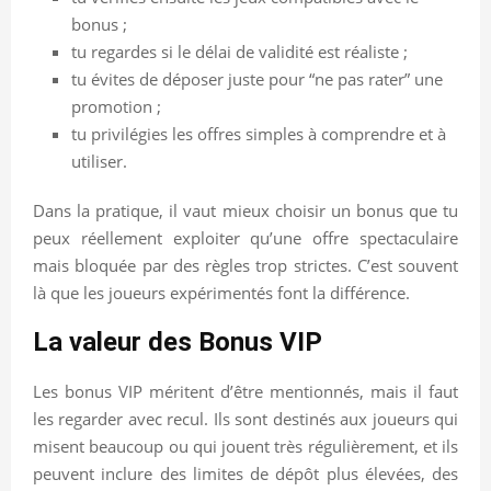
bonus ;
tu regardes si le délai de validité est réaliste ;
tu évites de déposer juste pour “ne pas rater” une
promotion ;
tu privilégies les offres simples à comprendre et à
utiliser.
Dans la pratique, il vaut mieux choisir un bonus que tu
peux réellement exploiter qu’une offre spectaculaire
mais bloquée par des règles trop strictes. C’est souvent
là que les joueurs expérimentés font la différence.
La valeur des Bonus VIP
Les bonus VIP méritent d’être mentionnés, mais il faut
les regarder avec recul. Ils sont destinés aux joueurs qui
misent beaucoup ou qui jouent très régulièrement, et ils
peuvent inclure des limites de dépôt plus élevées, des