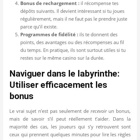
Bonus de rechargement :
il récompense tes
dépôts suivants. Il devient intéressant si tu joues
régulièrement, mais il ne faut pas le prendre juste
parce qu’il existe.
Programmes de fidélité :
ils te donnent des
points, des avantages ou des récompenses au fil
du temps. En pratique, ils sont surtout utiles si tu
restes sur le même casino sur la durée.
Naviguer dans le labyrinthe:
Utiliser efficacement les
bonus
Le vrai sujet n’est pas seulement de
recevoir
un bonus,
mais de savoir s’il peut réellement t’aider. Dans la
majorité des cas, les joueurs qui s’y retrouvent sont
ceux qui prennent quelques minutes pour lire les règles