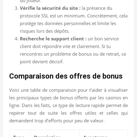
du joueur.
Vérifie la sécurité du site :
la présence du
protocole SSL est un minimum. Concrètement, cela
protège tes données personnelles et limite les
risques lors des dépôts.
Recherche le support client :
un bon service
client doit répondre vite et clairement. Si tu
rencontres un problème de bonus ou de retrait, ce
point devient décisif.
Comparaison des offres de bonus
Voici une table de comparaison pour t’aider à visualiser
les principaux types de bonus offerts par les casinos en
ligne. Dans les faits, ce type de lecture rapide permet de
repérer tout de suite les offres utiles et celles qui
demandent trop d’efforts pour peu de valeur.