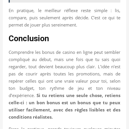
En pratique, le meilleur réflexe reste simple : lis,
compare, puis seulement après décide. C’est ce qui te
permet de jouer plus sereinement.
Conclusion
Comprendre les bonus de casino en ligne peut sembler
compliqué au début, mais une fois que tu sais quoi
regarder, tout devient beaucoup plus clair. L’idée n’est
pas de courir après toutes les promotions, mais de
repérer celles qui ont une vraie valeur pour toi, selon
ton budget, ton rythme de jeu et ton niveau
d’expérience.
Si tu retiens une seule chose, retiens
celle-ci : un bon bonus est un bonus que tu peux
utiliser facilement, avec des règles lisibles et des
conditions réalistes.