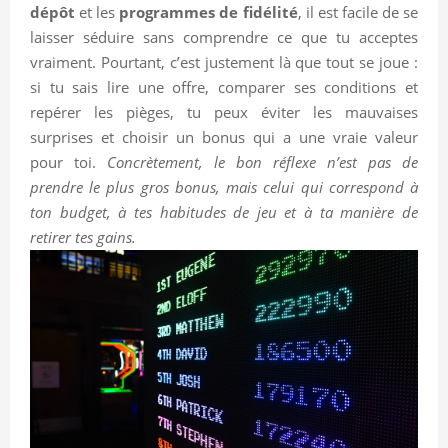
dépôt
et les
programmes de fidélité
, il est facile de se
laisser séduire sans comprendre ce que tu acceptes
vraiment. Pourtant, c’est justement là que tout se joue :
si tu sais lire une offre, comparer ses conditions et
repérer les pièges, tu peux éviter les mauvaises
surprises et choisir un bonus qui a une vraie valeur
pour toi.
Concrètement, le bon réflexe n’est pas de
prendre le plus gros bonus, mais celui qui correspond à
ton budget, à tes habitudes de jeu et à ta manière de
retirer tes gains.