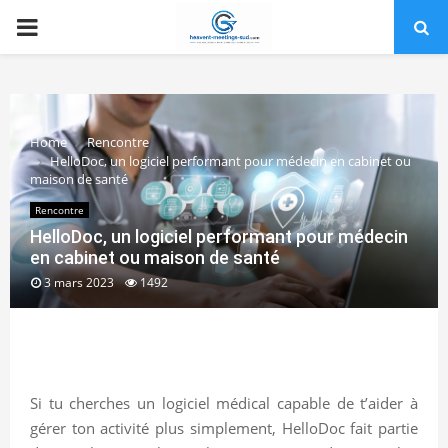
PRIMARY
MENU
Home
Rencontre
HelloDoc, un logiciel performant pour médecin en cabinet ou
maison de santé
Rencontre
HelloDoc, un logiciel performant pour médecin
en cabinet ou maison de santé
3 mars 2023
1492
Si tu cherches un logiciel médical capable de t’aider à
gérer ton activité plus simplement, HelloDoc fait partie