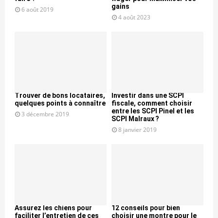
gains
6 août 2019
4 août 2023
Trouver de bons locataires,
Investir dans une SCPI
quelques points à connaître
fiscale, comment choisir
entre les SCPI Pinel et les
3 décembre 2019
SCPI Malraux ?
8 janvier 2019
Assurez les chiens pour
12 conseils pour bien
faciliter l’entretien de ces
choisir une montre pour le