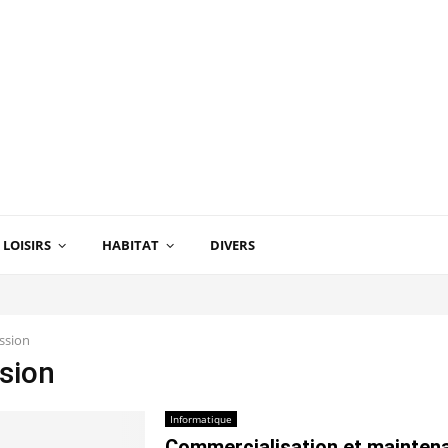
LOISIRS
HABITAT
DIVERS
ssion
sion
Informatique
Commercialisation et mainten