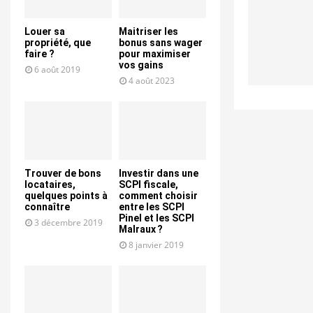
Louer sa
Maitriser les
propriété, que
bonus sans wager
faire ?
pour maximiser
vos gains
6 août 2019
4 août 2023
Trouver de bons
Investir dans une
locataires,
SCPI fiscale,
quelques points à
comment choisir
connaître
entre les SCPI
Pinel et les SCPI
3 décembre 2019
Malraux ?
8 janvier 2019