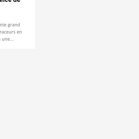
ante grand
raceurs en
 une...