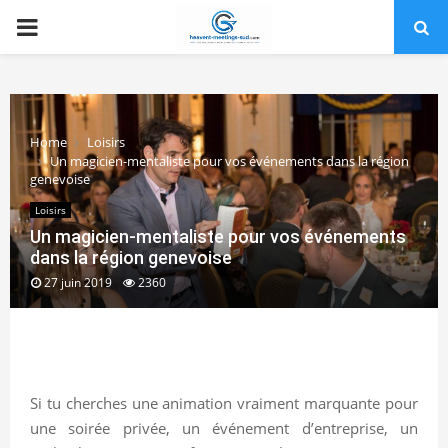
PRIMARY
MENU
Home
Loisirs
Un magicien-mentaliste pour vos événements dans la région
genevoise
Loisirs
Un magicien-mentaliste pour vos événements
dans la région genevoise
27 juin 2019
2360
Si tu cherches une animation vraiment marquante pour
une soirée privée, un événement d’entreprise, un