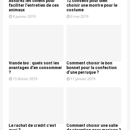
Assurez les chiens pour
12 conseils pour bien
faciliter l’entretien de ces
choisir une montre pour le
animaux
costume
9 janvier 2019
9 mai 2019
Viande bio : quels sont les
Comment choisir le bon
avantages d’en consommer
bonnet pour la confection
?
d’une perruque ?
15 février 2019
11 janvier 2019
Le rachat de crédit c’est
Comment choisir une salle
quoi ?
de réception pour mariage ?