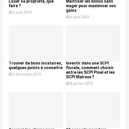
Louer sa propriété, que
Maitriser les bonus sans
faire ?
wager pour maximiser vos
gains
6 août 2019
4 août 2023
Trouver de bons locataires,
Investir dans une SCPI
quelques points à connaître
fiscale, comment choisir
entre les SCPI Pinel et les
3 décembre 2019
SCPI Malraux ?
8 janvier 2019