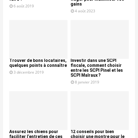
gains
6 août 2019
4 août 2023
Trouver de bons locataires,
Investir dans une SCPI
quelques points à connaître
fiscale, comment choisir
entre les SCPI Pinel et les
3 décembre 2019
SCPI Malraux ?
8 janvier 2019
Assurez les chiens pour
12 conseils pour bien
faciliter l’entretien de ces
choisir une montre pour le