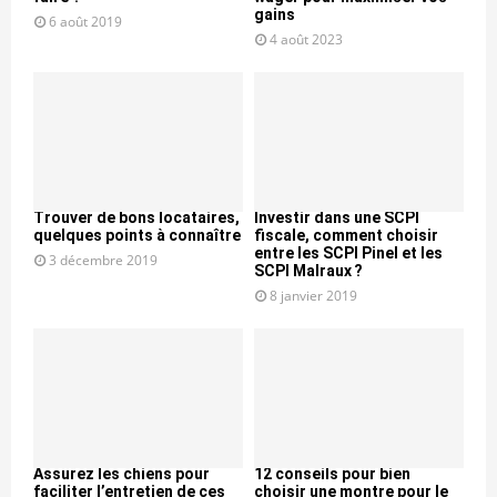
gains
6 août 2019
4 août 2023
Trouver de bons locataires,
Investir dans une SCPI
quelques points à connaître
fiscale, comment choisir
entre les SCPI Pinel et les
3 décembre 2019
SCPI Malraux ?
8 janvier 2019
Assurez les chiens pour
12 conseils pour bien
faciliter l’entretien de ces
choisir une montre pour le