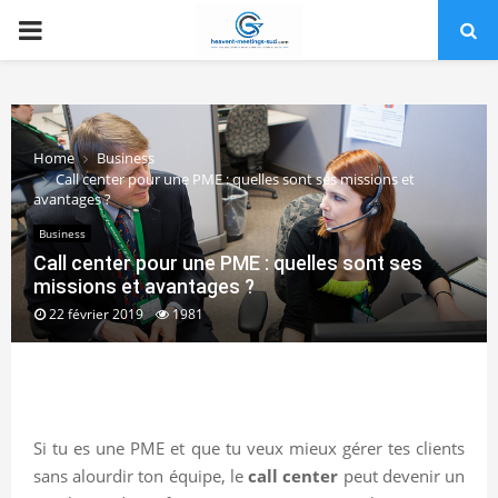
PRIMARY
MENU
Home
Business
Call center pour une PME : quelles sont ses missions et
avantages ?
Business
Call center pour une PME : quelles sont ses
missions et avantages ?
22 février 2019
1981
Si tu es une PME et que tu veux mieux gérer tes clients
sans alourdir ton équipe, le
call center
peut devenir un