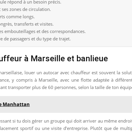
ule répond à un besoin précis.
 ses zones de circulation.
ourts comme longs.
ngrès, transferts et visites.
des embouteillages et des correspondances.
 de passagers et du type de trajet.
ffeur à Marseille et banlieue
marseillaise, louer un autocar avec chauffeur est souvent la solu
ance, y compris à Marseille, avec une flotte adaptée à différe
nt transporter plus de 60 personnes, selon la taille de ton équi
de Manhattan
éressant si tu dois gérer un groupe qui doit arriver au même end
acement sportif ou une visite d’entreprise. Plutôt que de multipli