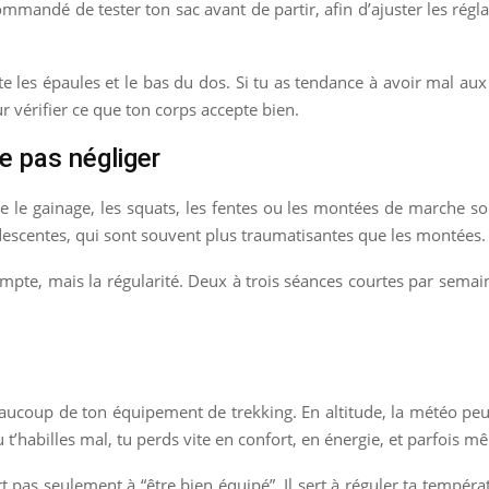
commandé de tester ton sac avant de partir, afin d’ajuster les réglag
ite les épaules et le bas du dos. Si tu as tendance à avoir mal 
 vérifier ce que ton corps accepte bien.
e pas négliger
 gainage, les squats, les fentes ou les montées de marche sont t
s descentes, qui sont souvent plus traumatisantes que les montées.
ompte, mais la régularité. Deux à trois séances courtes par semain
ucoup de ton équipement de trekking. En altitude, la météo peut ch
tu t’habilles mal, tu perds vite en confort, en énergie, et parfois m
rt pas seulement à “être bien équipé”. Il sert à réguler ta tempéra