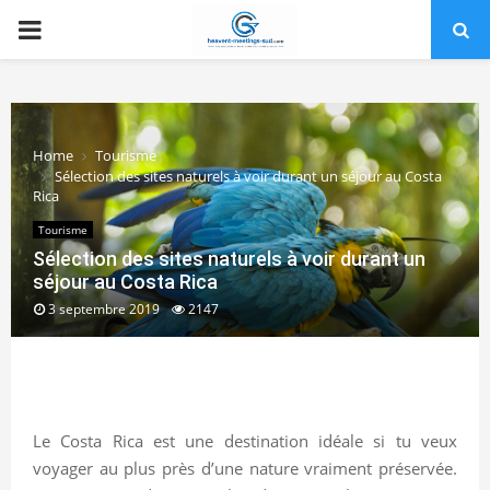
PRIMARY
MENU
Home
Tourisme
Sélection des sites naturels à voir durant un séjour au Costa
Rica
Tourisme
Sélection des sites naturels à voir durant un
séjour au Costa Rica
3 septembre 2019
2147
Le Costa Rica est une destination idéale si tu veux
voyager au plus près d’une nature vraiment préservée.