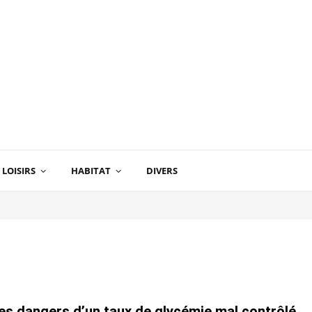
LOISIRS
HABITAT
DIVERS
les dangers d’un taux de glycémie mal contrôlé