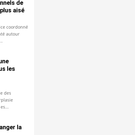
nnels de
plus aisé
cice coordonné
nté autour
..
 une
us les
re des
rplasie
es...
anger la