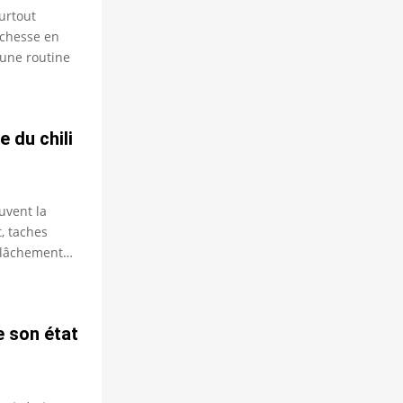
urtout
ichesse en
 une routine
 du chili
uvent la
t, taches
relâchement…
 son état