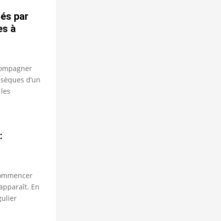
sés par
es à
ccompagner
bsèques d’un
 les
:
 commencer
apparaît. En
ulier