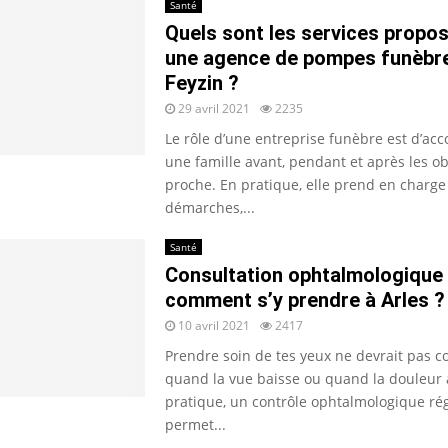
Santé
Quels sont les services propo
une agence de pompes funèbr
Feyzin ?
29 avril 2021
2235
Le rôle d’une entreprise funèbre est d’a
une famille avant, pendant et après les o
proche. En pratique, elle prend en charge
démarches,...
Santé
Consultation ophtalmologique 
comment s’y prendre à Arles ?
10 avril 2021
2417
Prendre soin de tes yeux ne devrait pas
quand la vue baisse ou quand la douleur 
pratique, un contrôle ophtalmologique rég
permet...