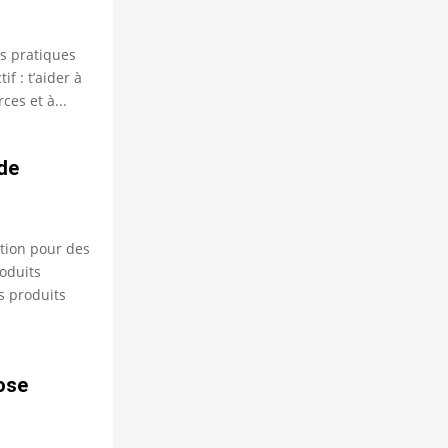
s pratiques
f : t’aider à
ces et à...
de
ation pour des
roduits
s produits
rose