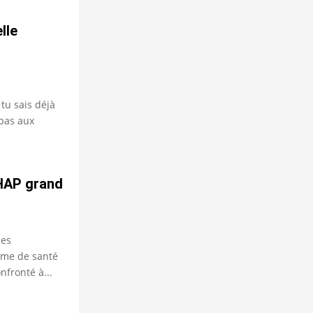
lle
 tu sais déjà
 pas aux
 HAP grand
ues
ème de santé
nfronté à...