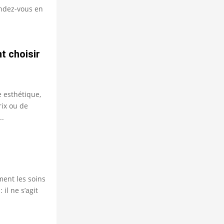
endez-vous en
t choisir
 esthétique,
rix ou de
..
ment les soins
 il ne s’agit