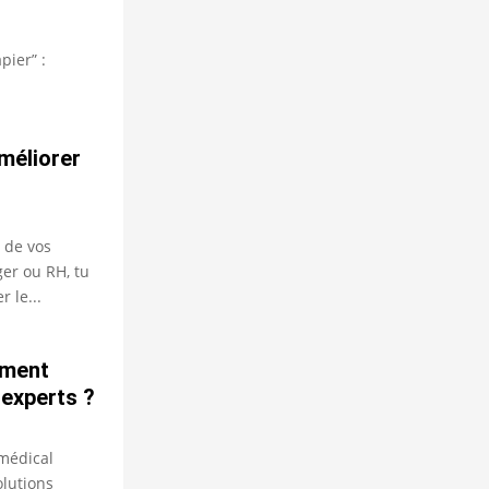
pier” :
méliorer
 de vos
ger ou RH, tu
 le...
mment
 experts ?
médical
olutions