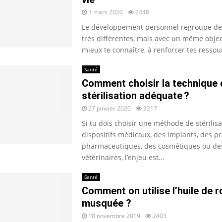
3 mars 2020
2448
Le développement personnel regroupe de
très différentes, mais avec un même objecti
mieux te connaître, à renforcer tes ressour
Santé
Comment choisir la technique 
stérilisation adéquate ?
27 janvier 2020
3217
Si tu dois choisir une méthode de stérilis
dispositifs médicaux, des implants, des p
pharmaceutiques, des cosmétiques ou de
vétérinaires, l’enjeu est...
Santé
Comment on utilise l’huile de 
musquée ?
18 novembre 2019
2403