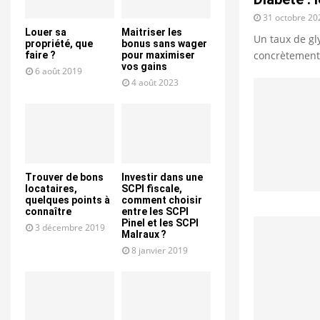
31 octobre 20
Louer sa
Maitriser les
Un taux de gl
propriété, que
bonus sans wager
concrètement, 
faire ?
pour maximiser
vos gains
6 août 2019
4 août 2023
Trouver de bons
Investir dans une
locataires,
SCPI fiscale,
quelques points à
comment choisir
connaître
entre les SCPI
Pinel et les SCPI
3 décembre 2019
Malraux ?
8 janvier 2019